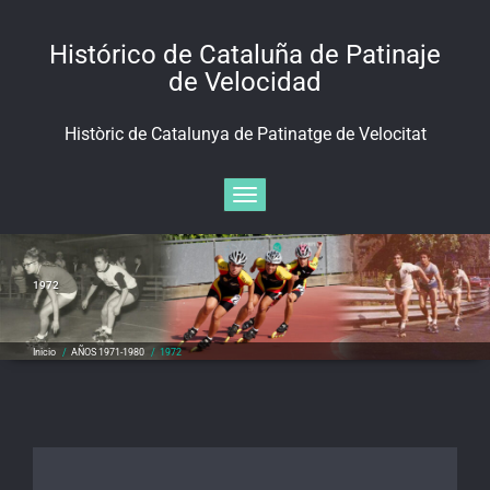
Saltar
al
Histórico de Cataluña de Patinaje
contenido
de Velocidad
Històric de Catalunya de Patinatge de Velocitat
Alternar navegación
1972
Inicio
/
AÑOS 1971-1980
/
1972