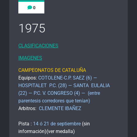
0
1975
CLASIFICACIONES
IMAGENES
CAMPEONATOS DE CATALUÑA
Equipos:
COTOLENE-C.P. SAEZ (6) —
HOSPITALET P.C. (28) — SANTA EULALIA
(22) — P.C. V. CONGRESO (4)
—
(entre
parentesis corredores que tenían)
Arbitros:
CLEMENTE IBAÑEZ
Pista :
14 ó 21 de septiembre
(sin
información)(ver medalla)