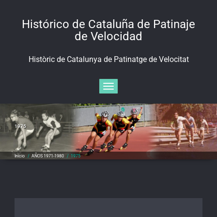
Saltar
al
Histórico de Cataluña de Patinaje
contenido
de Velocidad
Històric de Catalunya de Patinatge de Velocitat
Alternar navegación
1975
Inicio
/
AÑOS 1971-1980
/
1975