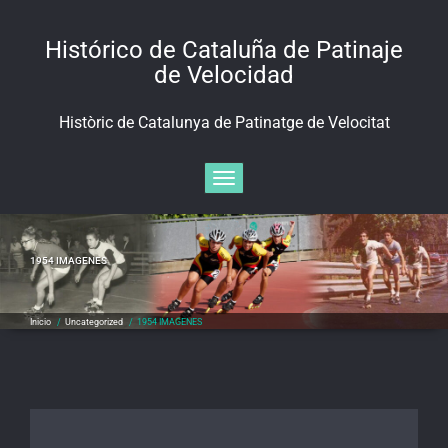
Saltar
al
Histórico de Cataluña de Patinaje
contenido
de Velocidad
Històric de Catalunya de Patinatge de Velocitat
Alternar navegación
1954 IMAGENES
Inicio
/
Uncategorized
/
1954 IMAGENES