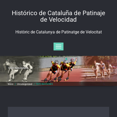
Saltar
al
Histórico de Cataluña de Patinaje
contenido
de Velocidad
Històric de Catalunya de Patinatge de Velocitat
Alternar navegación
1970 IMAGENES
Inicio
/
Uncategorized
/
1970 IMAGENES