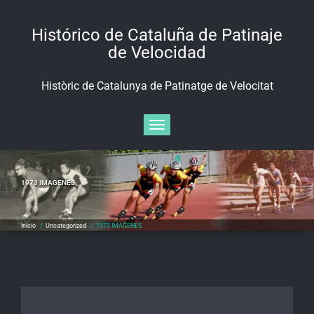
Saltar
al
Histórico de Cataluña de Patinaje
contenido
de Velocidad
Històric de Catalunya de Patinatge de Velocitat
Alternar navegación
1973 IMAGENES
Inicio
/
Uncategorized
/
1973 IMAGENES